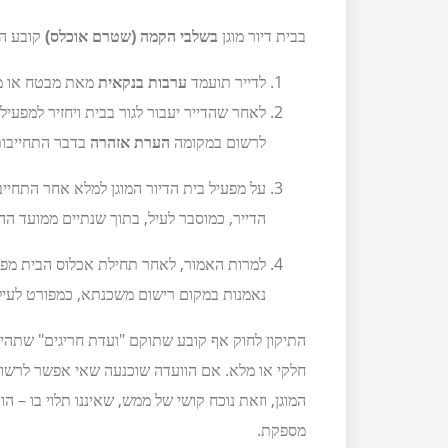
בבית דיור מוגן
בשלבי הקמה (שטרם אוכלס)
קובע הת
לדייר תועמד
ערבות בנקאית
מאת מבטח או מו
לאחר שהדייר יעבור לגור בבית ויחזיר למפעי
לרשום במקומה
הערת אזהרה
בדבר התחייבות
על מפעיל בית הדיור המוגן למלא אחר התחייב
הדייר, כמוסבר לעיל, בתוך שנתיים ממועד הה
למרות האמור, לאחר תחילת אכלוס הבית מפעיל
נאמנות במקום רישום משכנתא, כמפורט לעיל
התיקון לחוק אף קובע שתוקם "ועדת חריגים" שתהיה
חלקי או מלא. אם הוועדה שוכנעה שאי אפשר לרשו
המוגן, וזאת נוכח קושי של ממש, שאיננו תלוי בו –
מספקת.