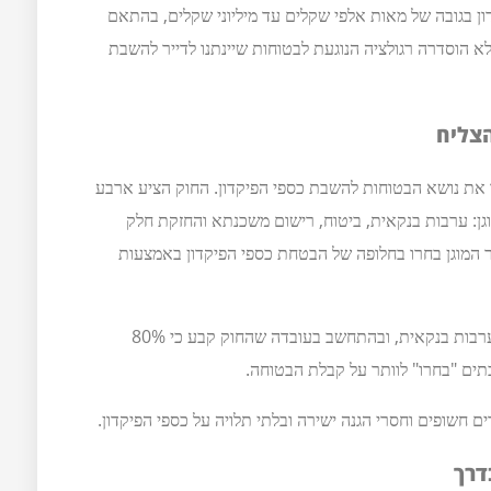
ון בגובה של מאות אלפי שקלים עד מיליוני שקלים, בהתאם
ווייה של יחידת הדיור הרלוונטית. עד שנת 2012 לא הוסדרה רגולציה הנוגעת לבטוחות שיינתנו לדייר להשבת
הצליח
2, ניסה להסדיר את נושא הבטוחות להשבת כספי הפיקדון. החוק הציע ארבע
גן: ערבות בנקאית, ביטוח, רישום משכנתא והחזקת חלק
ר המוגן בחרו בחלופה של הבטחת כספי הפיקדון באמצעות
בשים לב לעלויות הגבוהות הכרוכות בהעמדתה של ערבות בנקאית, ובהתחשב בעובדה שהחוק קבע כי 80%
תים "בחרו" לוותר על קבלת הבטוחה.
 חשופים וחסרי הגנה ישירה ובלתי תלויה על כספי הפיקדון.
דרך