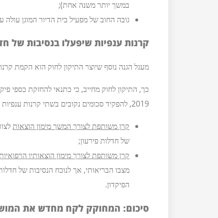
במשך יותר משנה אחת);
גובה החוב של מפעיל בית הדיור המוגן עולה ע
קרנות ענפיות שיפעלו בנסיבות של חדל
מעגל הגנה נוסף שיוצר התיקון לחוק הוא הקמת קרנות 
כך, התיקון לחוק מחייב, כי כתנאי להחזקת כספי פיקד
2019, להפקיד סכומים נקובים בשתי קרנות ענפיות ייעודיות, שתנוהלנה בידי האפוטרופוס הכללי:
קרן משותפת לצורך המשך מימון הוצאות
לצור
של חדלות פירעון;
קרן משותפת לצורך מימון הוצאותיו הרפואיות 
מצבו הבריאותי, אך לנוכח הנסיבות של חדלות 
הפיקדון.
סיכום: המחוקק לקח מחדש את המוש