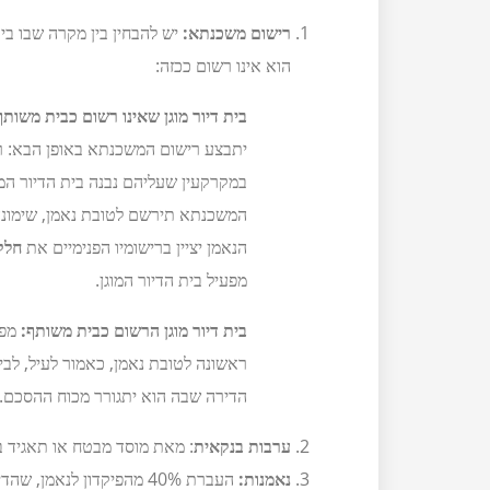
רישום משכנתא:
יש להבחין בין מקרה שבו בי
הוא אינו רשום ככזה:
בית דיור מוגן שאינו רשום כבית משותף
יתבצע רישום המשכנתא באופן הבא: רי
במקרקעין שעליהם נבנה בית הדיור המ
המשכנתא תירשם לטובת נאמן, שימונה על
הנאמן יציין ברישומיו הפנימיים את
חלק
מפעיל בית הדיור המוגן.
בית דיור מוגן הרשום כבית משותף:
מפע
ראשונה לטובת נאמן, כאמור לעיל, לבי
הדירה שבה הוא יתגורר מכוח ההסכם.
ערבות בנקאית
: מאת מוסד מבטח או תאגיד ב
נאמנות:
העברת 40% מהפיקדון לנאמן, שהדייר הוא הנהנה בו.