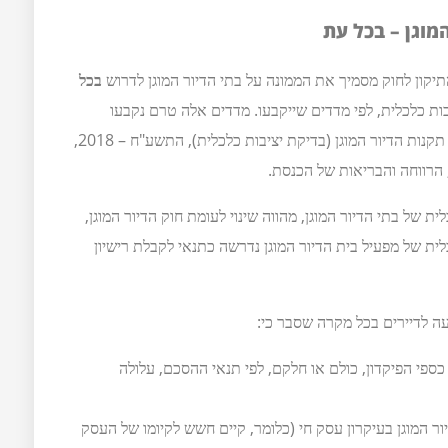
מוגן – בכל עת
יקון לחוק מסמיך את הממונה על בתי הדיור המוגן לדרוש
בכל
בות כלכלית, לפי מדדים שייקבעו. מדדים אלה טרם נקבעו
סופית – נכון למועד כתיבת שורות אלו קיימת טיוטת תקנות הדיור המוגן (בדיקת יציבות כלכלית), התשע"ח – 2018,
הרווחה והבריאות של הכנסת.
 של בתי הדיור המוגן, מהווה שינוי לעומת חוק הדיור המוגן,
ות הכלכלית של מפעיל בית הדיור המוגן נדרשה כתנאי לקבלת רישיון
עה לדיירים בכל מקרה שסבר כי:
כספי הפיקדון, כולם או חלקם, לפי תנאי ההסכם, עלולה
ר המוגן בעיקרון עסק חי (כלומר, קיים חשש לקיומו של העסק