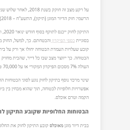
על רקע מצב זה חוקק בשנת
הרשמי: חוק הדיור המוגן (תיקון), התשע"ח – 2018).
התיק
בסוגיית
כספי הפיקדון
והבטחתם. כך, למשל, החוק מ
קובע שעלויות העמדת הבטוחה יחולו אך ורק על בית 
הבטוחה. כך ייווצר מצב שבו כל דייר, שהבית מחזיק 
העולה 7% מסכום הפיקדון המקורי או על 70,000 ₪, לפי הנמוך שבהם, יחזיק בידיו בטוחה להשבת כספי הפיקדון.
שינוי מרכזי נוסף בתיקון לחוק נוגע לסוגי הבטוחות 
אפשרויות חלופיות לבטוחה, תוך שהוא מבחין בין בית 
הקמה וטרם אוכלס.
הבטוחות החלופיות שקובע התיקון לח
בבית דיור מוגן
מאוכלס
קובע התיקון לחוק את החלופ